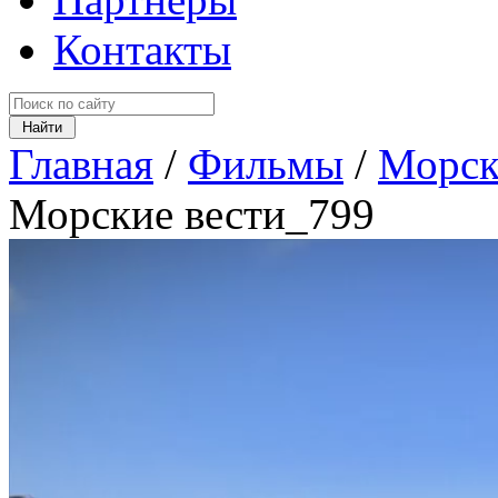
Контакты
Главная
/
Фильмы
/
Морск
Морские вести_799